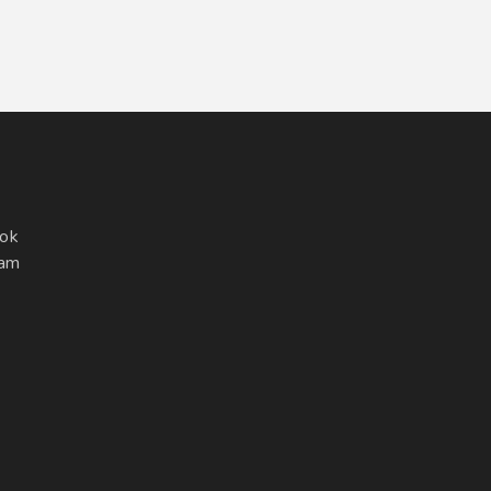
ok
ram